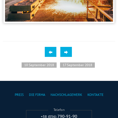
10 September 2018
17 September 2018
PREIS
DIE FIRMA
NACHSCHLAGEWERK
KONTAKTE
Telefon
790-91-90
+38 (056)