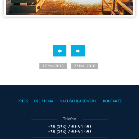
17 Mai 2018
22 Mai 2018
PREIS
DIE FIRMA
NACHSCHLAGEWERK
KONTAKTE
Telefon
790-91-90
+38 (056)
790-91-90
+38 (056)