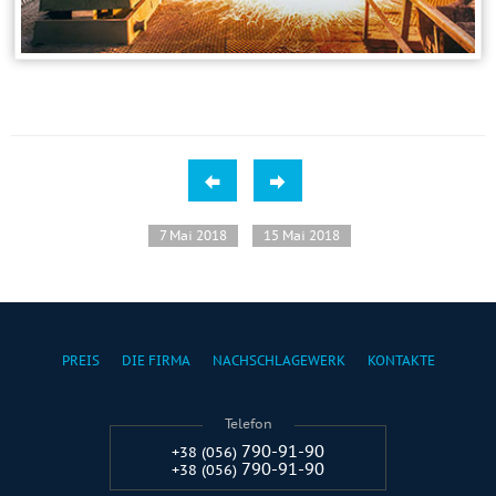
7 Mai 2018
15 Mai 2018
PREIS
DIE FIRMA
NACHSCHLAGEWERK
KONTAKTE
Telefon
790-91-90
+38 (056)
790-91-90
+38 (056)