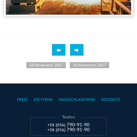
20 November 2017
26 November 2017
PREIS
DIE FIRMA
NACHSCHLAGEWERK
KONTAKTE
Telefon
790-91-90
+38 (056)
790-91-90
+38 (056)