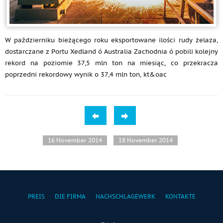
W październiku bieżącego roku eksportowane ilości rudy żelaza,
dostarczane z Portu Xedland ó Australia Zachodnia ó pobili kolejny
rekord na poziomie 37,5 mln ton na miesiąc, co przekracza
poprzedni rekordowy wynik o 37,4 mln ton, kt&oac
16 November 2014
18 November 2014
PREIS
DIE FIRMA
NACHSCHLAGEWERK
KONTAKTE