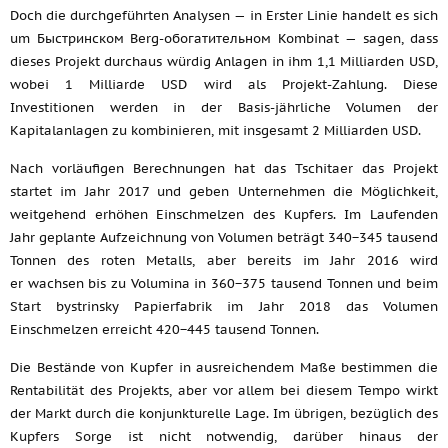
Doch die durchgeführten Analysen — in Erster Linie handelt es sich
um Быстринском Berg-обогатительном Kombinat — sagen, dass
dieses Projekt durchaus würdig Anlagen in ihm 1,1 Milliarden USD,
wobei 1 Milliarde USD wird als Projekt-Zahlung. Diese
Investitionen werden in der Basis-jährliche Volumen der
Kapitalanlagen zu kombinieren, mit insgesamt 2 Milliarden USD.
Nach vorläufigen Berechnungen hat das Tschitaer das Projekt
startet im Jahr 2017 und geben Unternehmen die Möglichkeit,
weitgehend erhöhen Einschmelzen des Kupfers. Im Laufenden
Jahr geplante Aufzeichnung von Volumen beträgt 340−345 tausend
Tonnen des roten Metalls, aber bereits im Jahr 2016 wird
er wachsen bis zu Volumina in 360−375 tausend Tonnen und beim
Start bystrinsky Papierfabrik im Jahr 2018 das Volumen
Einschmelzen erreicht 420−445 tausend Tonnen.
Die Bestände von Kupfer in ausreichendem Maße bestimmen die
Rentabilität des Projekts, aber vor allem bei diesem Tempo wirkt
der Markt durch die konjunkturelle Lage. Im übrigen, bezüglich des
Kupfers Sorge ist nicht notwendig, darüber hinaus der