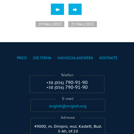
19 März 2013
21 März 2013
PREIS
DIE FIRMA
NACHSCHLAGEWERK
KONTAKTE
Telefon
790-91-90
+38 (056)
790-91-90
+38 (056)
E-mail
avglob@avglob.org
Adresse
49000, m. Dinipro, wul. Kadett, Bud.
3-Ah, of.10