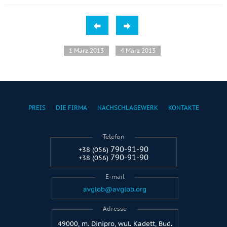
1 März 2013
4 März 2013
PREIS
DIE FIRMA
NACHSCHLAGEWERK
KONTAKTE
Telefon
790-91-90
+38 (056)
790-91-90
+38 (056)
E-mail
avglob@avglob.org
Adresse
49000, m. Dinipro, wul. Kadett, Bud.