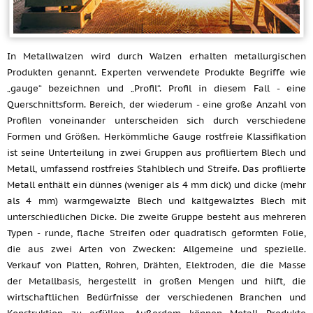
In Metallwalzen wird durch Walzen erhalten metallurgischen
Produkten genannt. Experten verwendete Produkte Begriffe wie
„gauge“ bezeichnen und „Profil“. Profil in diesem Fall - eine
Querschnittsform. Bereich, der wiederum - eine große Anzahl von
Profilen voneinander unterscheiden sich durch verschiedene
Formen und Größen. Herkömmliche Gauge rostfreie Klassifikation
ist seine Unterteilung in zwei Gruppen aus profiliertem Blech und
Metall, umfassend rostfreies Stahlblech und Streife. Das profilierte
Metall enthält ein dünnes (weniger als 4 mm dick) und dicke (mehr
als 4 mm) warmgewalzte Blech und kaltgewalztes Blech mit
unterschiedlichen Dicke. Die zweite Gruppe besteht aus mehreren
Typen - runde, flache Streifen oder quadratisch geformten Folie,
die aus zwei Arten von Zwecken: Allgemeine und spezielle.
Verkauf von Platten, Rohren, Drähten, Elektroden, die die Masse
der Metallbasis, hergestellt in großen Mengen und hilft, die
wirtschaftlichen Bedürfnisse der verschiedenen Branchen und