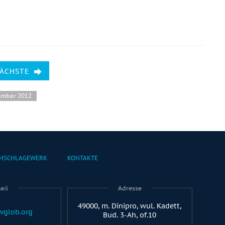
NÄCHSTE
ember 2012
HSCHLAGEWERK
KONTAKTE
ail
Adresse
49000, m. Dinipro, wul. Kadett,
vglob.org
Bud. 3-Ah, of.10