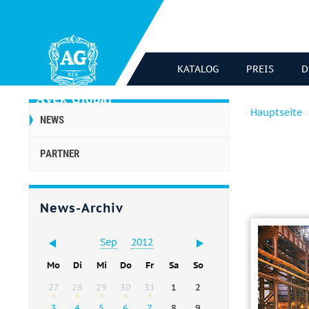
KATALOG
PREIS
D
Hauptseite
NEWS
PARTNER
News-Archiv
Sep
2012
Mo
Di
Mi
Do
Fr
Sa
So
27
28
29
30
31
1
2
3
4
5
6
7
8
9