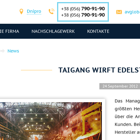
790-91-90
+38 (056)
Dnipro
avglob
790-91-90
+38 (056)
IE FIRMA
NACHSCHLAGEWERK
KONTAKTE
News
TAIGANG WIRFT EDELS
24 September 2012
Das Manag
größten Her
über die A
Kunden. Bei
Hersteller 