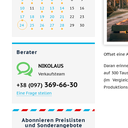
10
11
12
13
14
15
16
17
18
19
20
21
22
23
24
25
26
27
28
29
30
Berater
Offset eine
NIKOLAUS
Daran erinn
auf 300 Tau
Verkaufsteam
(im Vergle
369-66-30
+38 (097)
Produktionsl
Eine Frage stellen
Abonnieren Preislisten
und Sonderangebote