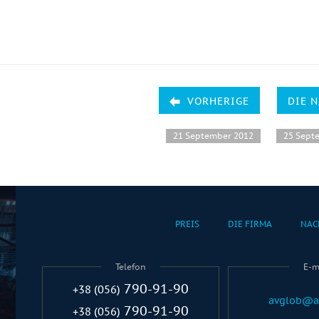
VORHERIGE
DIE 
21 September 2012
25 Sept
PREIS
DIE FIRMA
NAC
Telefon
E-m
790-91-90
+38 (056)
avglob@a
790-91-90
+38 (056)