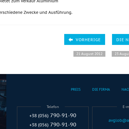
ietet zum Verkauf Aluminium
 verschiedene Zwecke und Ausführung.
VORHERIGE
DIE 
21 August 2012
23 Augu
PREIS
DIE FIRMA
NAC
Telefon
E-m
790-91-90
+38 (056)
avglob@a
790-91-90
+38 (056)