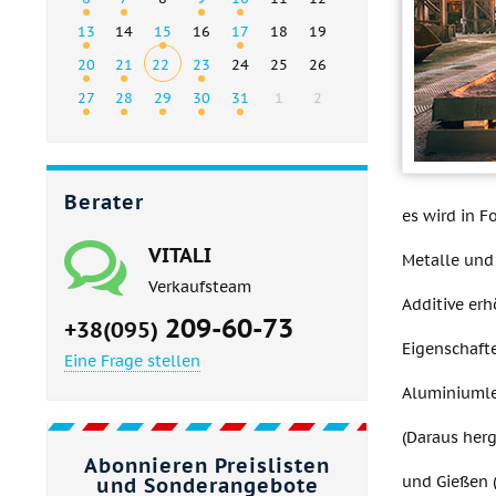
13
14
15
16
17
18
19
20
21
22
23
24
25
26
27
28
29
30
31
1
2
Berater
es wird in 
VITALI
Metalle und
Verkaufsteam
Additive er
209-60-73
+38(095)
Eigenschaft
Eine Frage stellen
Aluminiumle
(Daraus her
Abonnieren Preislisten
und Gießen 
und Sonderangebote