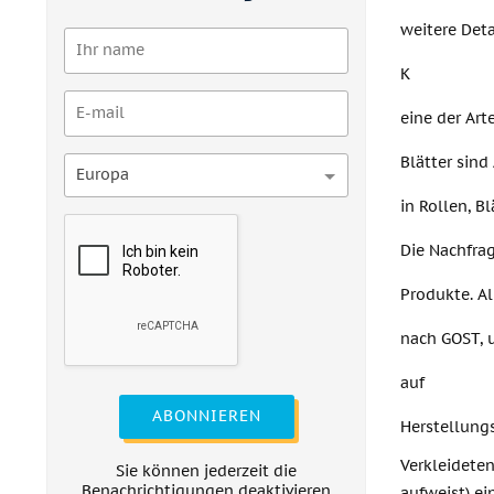
weitere Detai
K
eine der Ar
Blätter sind
Europa
in Rollen, Bl
Die Nachfra
Produkte. A
nach GOST, u
auf
ABONNIEREN
Herstellung
Verkleidete
Sie können jederzeit die
Benachrichtigungen deaktivieren
aufweist) ei