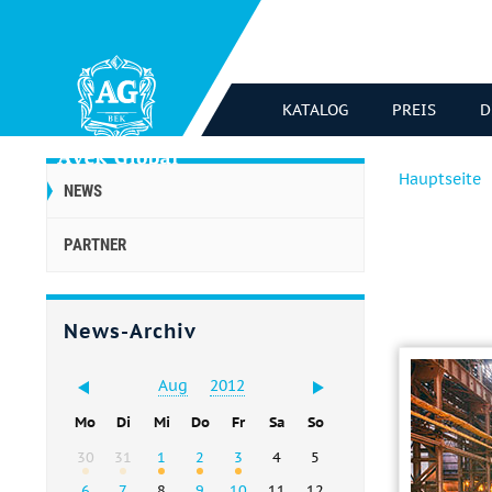
KATALOG
PREIS
D
Hauptseite
NEWS
PARTNER
News-Archiv
Aug
2012
Mo
Di
Mi
Do
Fr
Sa
So
30
31
1
2
3
4
5
6
7
8
9
10
11
12