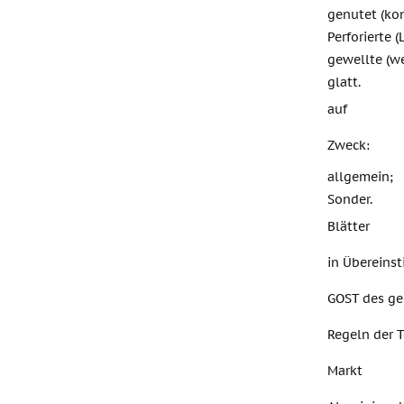
genutet (kon
Perforierte 
gewellte (we
glatt.
auf
Zweck:
allgemein;
Sonder.
Blätter
in Übereins
GOST des g
Regeln der T
Markt