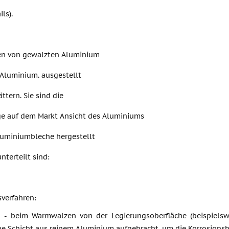
ls).
ten von gewalzten Aluminium
 Aluminium. ausgestellt
ättern. Sie sind die
ge auf dem Markt Ansicht des Aluminiums
luminiumbleche hergestellt
nterteilt sind:
sverfahren:
n - beim Warmwalzen von der Legierungsoberfläche (beispielsw
ne Schicht aus reinem Aluminium aufgebracht, um die Korrosionsb