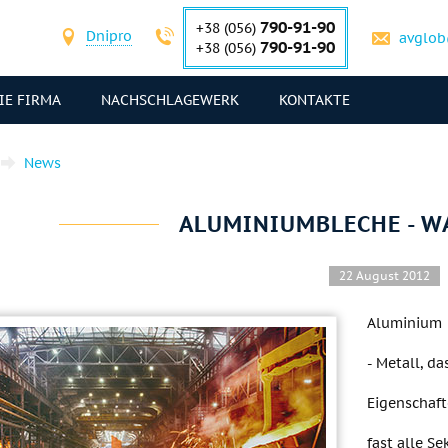
790-91-90
+38 (056)
Dnipro
avglob
790-91-90
+38 (056)
IE FIRMA
NACHSCHLAGEWERK
KONTAKTE
News
ALUMINIUMBLECHE - WA
22 August 2012
Aluminium
- Metall, d
Eigenschaft
fast alle Se