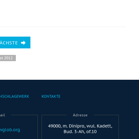
NÄCHSTE
st 2012
HSCHLAGEWERK
KONTAKTE
ail
Adresse
49000, m. Dinipro, wul. Kadett,
vglob.org
Bud. 3-Ah, of.10