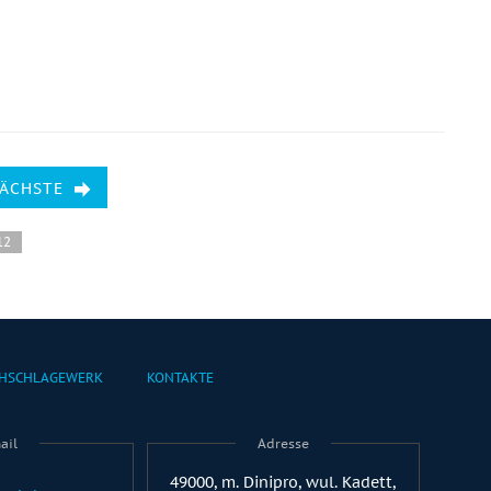
NÄCHSTE
12
HSCHLAGEWERK
KONTAKTE
ail
Adresse
49000, m. Dinipro, wul. Kadett,