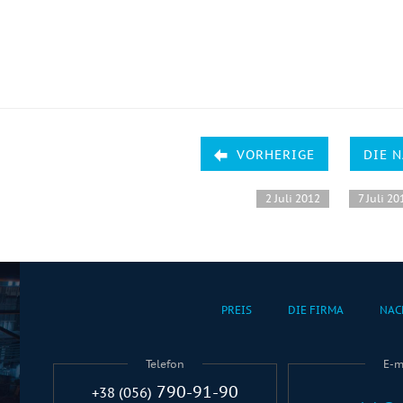
VORHERIGE
DIE 
2 Juli 2012
7 Juli 20
PREIS
DIE FIRMA
NAC
Telefon
E-m
790-91-90
+38 (056)