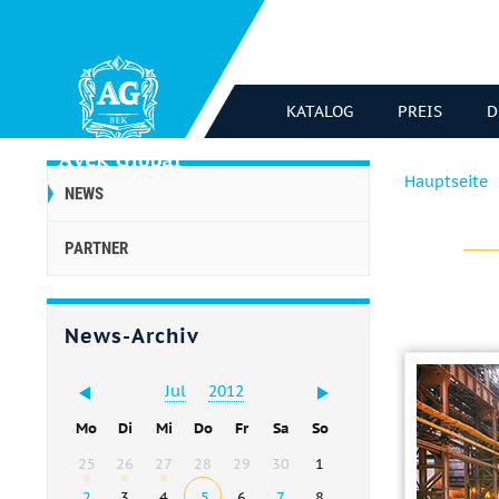
KATALOG
PREIS
D
Hauptseite
NEWS
PARTNER
News-Archiv
Jul
2012
Mo
Di
Mi
Do
Fr
Sa
So
25
26
27
28
29
30
1
2
3
4
5
6
7
8