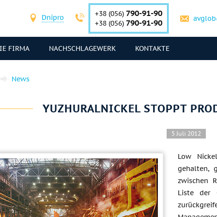
790-91-90
+38 (056)
Dnipro
avglob
790-91-90
+38 (056)
IE FIRMA
NACHSCHLAGEWERK
KONTAKTE
News
YUZHURALNICKEL STOPPT PRO
5 Juli 2012
Low Nicke
gehalten, 
zwischen R
Liste der
zurückgrei