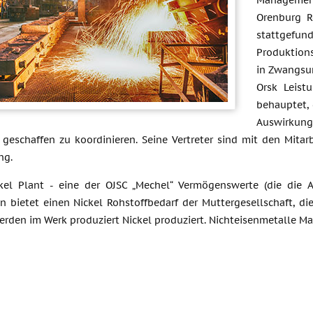
Management
Orenburg R
stattgefun
Produktions
in Zwangsur
Orsk Leistu
behauptet, 
Auswirkun
geschaffen zu koordinieren. Seine Vertreter sind mit den Mit
ng.
kel Plant - eine der OJSC „Mechel“ Vermögenswerte (die die An
 bietet einen Nickel Rohstoffbedarf der Muttergesellschaft, di
erden im Werk produziert Nickel produziert. Nichteisenmetalle Mark