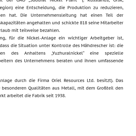
 der OAO „Südural Nickel Plant“ (. Russlands, Orsk,
egion) eine Entscheidung, die Produktion zu reduzieren,
den hat. Die Unternehmensleitung hat einen Teil der
kapazitäten angehalten und schickte 818 seine Mitarbeiter
laub mit teilweise bezahlen.
ng, für die Nickel-Anlage ein wichtiger Arbeitgeber ist,
dass die Situation unter Kontrolle des Mähdrescher ist: die
gen des Anhaltens „Yuzhuralnickel“ eine spezielle
arbeitern des Unternehmens beraten und ihnen umfassende
lage durch die Firma Oriel Resources Ltd. besitzt). Das
e besonderen Qualitäten aus Metall, mit dem Großteil den
t arbeitet die Fabrik seit 1938.