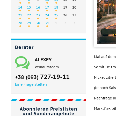
14
15
16
17
18
19
20
21
22
23
24
25
26
27
28
29
30
31
1
2
3
Berater
Mai auf dem 
ALEXEY
Somit ist tr
Verkaufsteam
727-19-11
+38 (093)
Nickel zitie
Eine Frage stellen
(Je nach Sai
Nachfrage u
Abonnieren Preislisten
Marktflexibi
und Sonderangebote