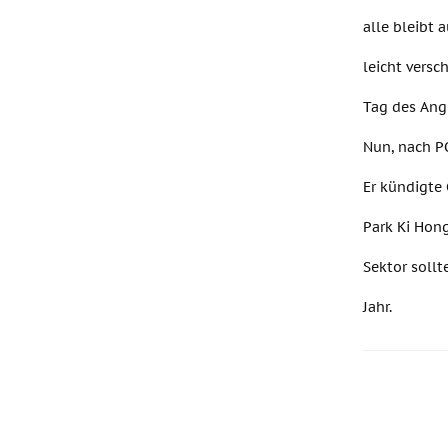
alle bleibt 
leicht versc
Tag des Angr
Nun, nach P
Er kündigte 
Park Ki Hon
Sektor sollt
Jahr.