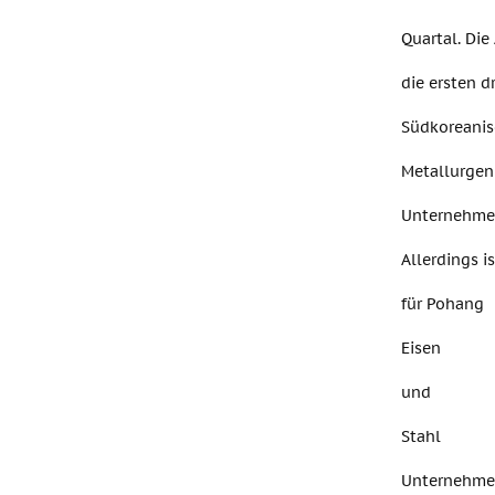
Quartal. Die
die ersten d
Südkoreanis
Metallurgen
Unternehmen
Allerdings i
für Pohang
Eisen
und
Stahl
Unternehm