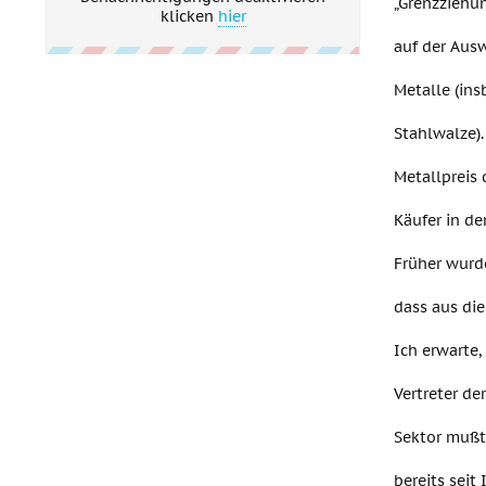
„Grenzziehu
klicken
hier
auf der Aus
Metalle (ins
Stahlwalze)
Metallpreis 
Käufer in de
Früher wurde
dass aus di
Ich erwarte,
Vertreter de
Sektor muß
bereits seit 