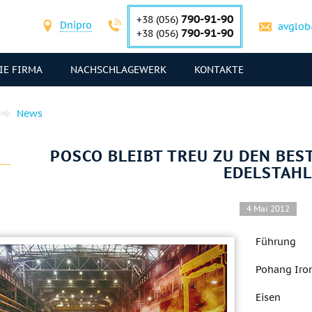
790-91-90
+38 (056)
Dnipro
avglob
790-91-90
+38 (056)
IE FIRMA
NACHSCHLAGEWERK
KONTAKTE
News
POSCO BLEIBT TREU ZU DEN BES
EDELSTAHL
4 Mai 2012
Führung
Pohang Iro
Eisen