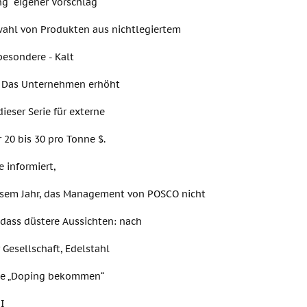
ng“ eigener Vorschlag
wahl von Produkten aus nichtlegiertem
besondere - Kalt
. Das Unternehmen erhöht
dieser Serie für externe
r 20 bis 30 pro Tonne $.
 informiert,
esem Jahr, das Management von POSCO nicht
 dass düstere Aussichten: nach
r Gesellschaft, Edelstahl
te „Doping bekommen“
II