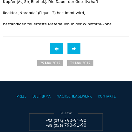
Kupfer (As, Sb, Bi et al.). Die Dauer der Gesellschaft
Reaktor „Noranda“ (Figur 13) bestimmt wird,
beständigen feuerfeste Materialien in der Windform-Zone.
29 Mai 2012
31 Mai 2012
PREIS
DIE FIRMA
NACHSCHLAGEWERK
KONTAKTE
Telefon
790-91-90
+38 (056)
790-91-90
+38 (056)