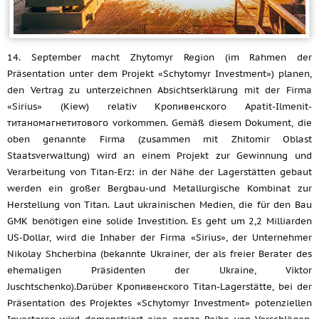
14. September macht Zhytomyr Region (im Rahmen der
Präsentation unter dem Projekt «Schytomyr Investment») planen,
den Vertrag zu unterzeichnen Absichtserklärung mit der Firma
«Sirius» (Kiew) relativ Кропивенского Apatit-Ilmenit-
титаномагнетитового vorkommen. Gemäß diesem Dokument, die
oben genannte Firma (zusammen mit Zhitomir Oblast
Staatsverwaltung) wird an einem Projekt zur Gewinnung und
Verarbeitung von Titan-Erz: in der Nähe der Lagerstätten gebaut
werden ein großer Bergbau-und Metallurgische Kombinat zur
Herstellung von Titan. Laut ukrainischen Medien, die für den Bau
GMK benötigen eine solide Investition. Es geht um 2,2 Milliarden
US-Dollar, wird die Inhaber der Firma «Sirius», der Unternehmer
Nikolay Shcherbina (bekannte Ukrainer, der als freier Berater des
ehemaligen Präsidenten der Ukraine, Viktor
Juschtschenko).Darüber Кропивенского Titan-Lagerstätte, bei der
Präsentation des Projektes «Schytomyr Investment» potenziellen