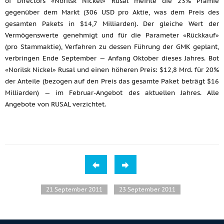
of Directors «Norilsk Nickel» Rusal meinte die 23% Prämie
gegenüber dem Markt (306 USD pro Aktie, was dem Preis des
gesamten Pakets in $14,7 Milliarden). Der gleiche Wert der
Vermögenswerte genehmigt und für die Parameter «Rückkauf»
(pro Stammaktie), Verfahren zu dessen Führung der GMK geplant,
verbringen Ende September — Anfang Oktober dieses Jahres. Bot
«Norilsk Nickel» Rusal und einen höheren Preis: $12,8 Mrd. für 20%
der Anteile (bezogen auf den Preis das gesamte Paket beträgt $16
Milliarden) — im Februar-Angebot des aktuellen Jahres. Alle
Angebote von RUSAL verzichtet.
21 September 2011
23 September 2011