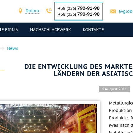
790-91-90
+38 (056)
Dnipro
avglob
790-91-90
+38 (056)
IE FIRMA
NACHSCHLAGEWERK
KONTAKTE
News
DIE ENTWICKLUNG DES MARKTES
LÄNDERN DER ASIATIS
4 August 2011
Metallurgi
Produktion 
Produkte. I
(was nach d
Metalls auf