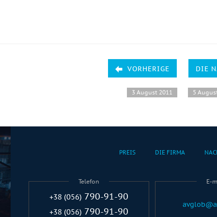
VORHERIGE
DIE 
3 August 2011
5 Augus
PREIS
DIE FIRMA
NAC
Telefon
E-m
790-91-90
+38 (056)
avglob@a
790-91-90
+38 (056)