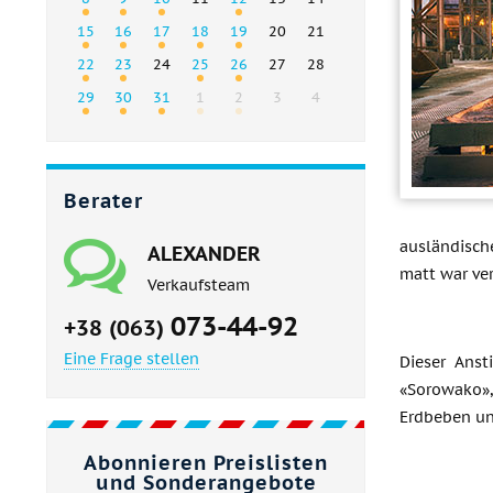
15
16
17
18
19
20
21
22
23
24
25
26
27
28
29
30
31
1
2
3
4
Berater
ausländisch
ALEXANDER
matt war ver
Verkaufsteam
073-44-92
+38 (063)
Eine Frage stellen
Dieser Anst
«Sorowako»,
Erdbeben un
Abonnieren Preislisten
und Sonderangebote