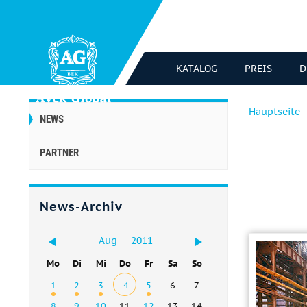
KATALOG
PREIS
D
Hauptseite
NEWS
PARTNER
News-Archiv
Aug
2011
Mo
Di
Mi
Do
Fr
Sa
So
1
2
3
4
5
6
7
8
9
10
11
12
13
14