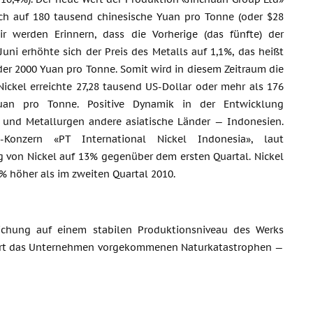
ich auf 180 tausend chinesische Yuan pro Tonne (oder $28
ir werden Erinnern, dass die Vorherige (das fünfte) der
Juni erhöhte sich der Preis des Metalls auf 1,1%, das heißt
der 2000 Yuan pro Tonne. Somit wird in diesem Zeitraum die
Nickel erreichte 27,28 tausend US-Dollar oder mehr als 176
uan pro Tonne. Positive Dynamik in der Entwicklung
 und Metallurgen andere asiatische Länder — Indonesien.
l-Konzern «PT International Nickel Indonesia», laut
g von Nickel auf 13% gegenüber dem ersten Quartal. Nickel
% höher als im zweiten Quartal 2010.
ichung auf einem stabilen Produktionsniveau des Werks
klärt das Unternehmen vorgekommenen Naturkatastrophen —