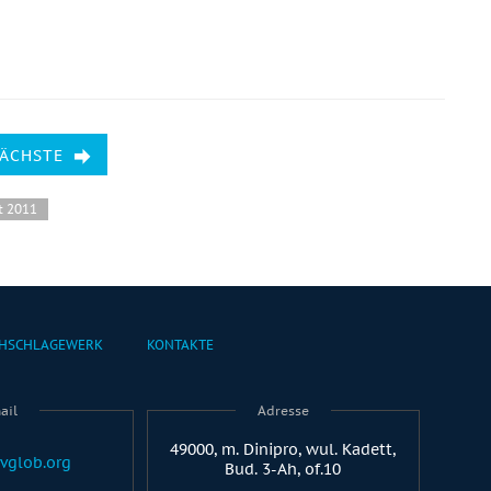
NÄCHSTE
t 2011
HSCHLAGEWERK
KONTAKTE
ail
Adresse
49000, m. Dinipro, wul. Kadett,
vglob.org
Bud. 3-Ah, of.10