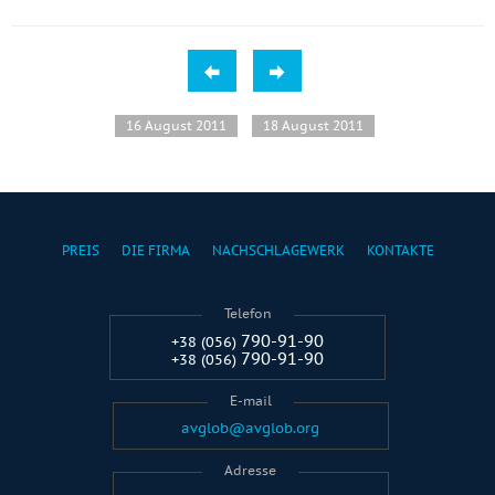
16 August 2011
18 August 2011
PREIS
DIE FIRMA
NACHSCHLAGEWERK
KONTAKTE
Telefon
790-91-90
+38 (056)
790-91-90
+38 (056)
E-mail
avglob@avglob.org
Adresse