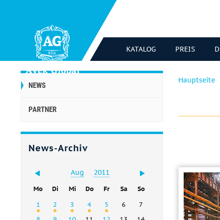
KATALOG
PREIS
D
Hauptseite
NEWS
PARTNER
News-Archiv
Aug
2011
Mo
Di
Mi
Do
Fr
Sa
So
1
2
3
4
5
6
7
8
9
10
11
12
13
14