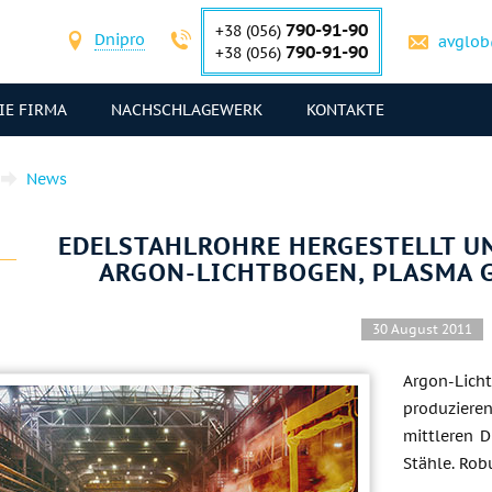
790-91-90
+38 (056)
Dnipro
avglob
790-91-90
+38 (056)
IE FIRMA
NACHSCHLAGEWERK
KONTAKTE
News
EDELSTAHLROHRE HERGESTELLT 
ARGON-LICHTBOGEN, PLASMA 
30 August 2011
Argon-Lic
produziere
mittleren 
Stähle. Rob