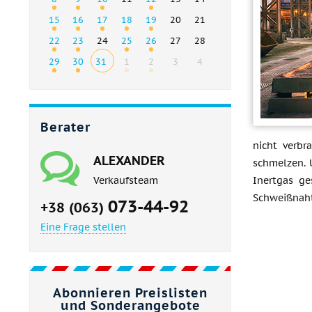
15
16
17
18
19
20
21
22
23
24
25
26
27
28
29
30
31
1
2
3
4
Berater
nicht verb
ALEXANDER
schmelzen. U
Inertgas ge
Verkaufsteam
Schweißnaht
073-44-92
+38 (063)
Eine Frage stellen
Abonnieren Preislisten
und Sonderangebote