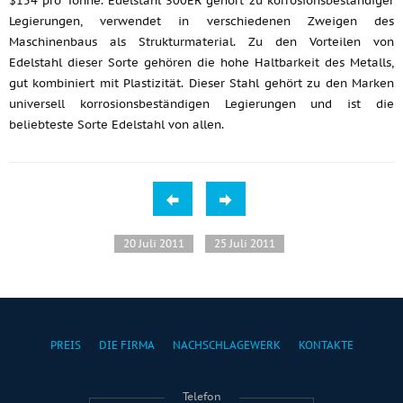
$154 pro Tonne. Edelstahl 300ER gehört zu korrosionsbeständiger
Legierungen, verwendet in verschiedenen Zweigen des
Maschinenbaus als Strukturmaterial. Zu den Vorteilen von
Edelstahl dieser Sorte gehören die hohe Haltbarkeit des Metalls,
gut kombiniert mit Plastizität. Dieser Stahl gehört zu den Marken
universell korrosionsbeständigen Legierungen und ist die
beliebteste Sorte Edelstahl von allen.
20 Juli 2011
25 Juli 2011
PREIS
DIE FIRMA
NACHSCHLAGEWERK
KONTAKTE
Telefon