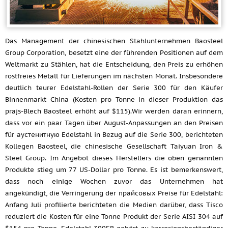
Das Management der chinesischen Stahlunternehmen Baosteel
Group Corporation, besetzt eine der führenden Positionen auf dem
Weltmarkt zu Stählen, hat die Entscheidung, den Preis zu erhöhen
rostfreies Metall für Lieferungen im nächsten Monat. Insbesondere
deutlich teurer Edelstahl-Rollen der Serie 300 für den Käufer
Binnenmarkt China (Kosten pro Tonne in dieser Produktion das
prajs-Blech Baosteel erhöht auf $115).Wir werden daran erinnern,
dass vor ein paar Tagen über August-Anpassungen an den Preisen
für аустенитную Edelstahl in Bezug auf die Serie 300, berichteten
Kollegen Baosteel, die chinesische Gesellschaft Taiyuan Iron &
Steel Group. Im Angebot dieses Herstellers die oben genannten
Produkte stieg um 77 US-Dollar pro Tonne. Es ist bemerkenswert,
dass noch einige Wochen zuvor das Unternehmen hat
angekündigt, die Verringerung der прайсовых Preise für Edelstahl:
Anfang Juli profilierte berichteten die Medien darüber, dass Tisco
reduziert die Kosten für eine Tonne Produkt der Serie AISI 304 auf