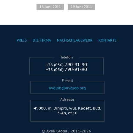
16 Juni 2011
19 Juni 2011
PREIS
DIE FIRMA
NACHSCHLAGEWERK
KONTAKTE
Telefon
790-91-90
+38 (056)
790-91-90
+38 (056)
E-mail
avglob@avglob.org
Adresse
49000, m. Dinipro, wul. Kadett, Bud.
3-Ah, of.10
© Avek Global. 2011-2026