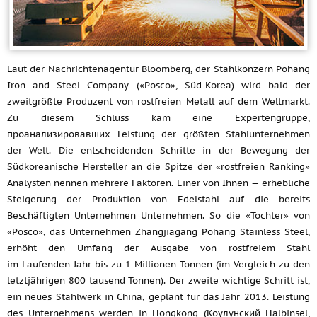
Laut der Nachrichtenagentur Bloomberg, der Stahlkonzern Pohang
Iron and Steel Company («Posco», Süd-Korea) wird bald der
zweitgrößte Produzent von rostfreien Metall auf dem Weltmarkt.
Zu diesem Schluss kam eine Expertengruppe,
проанализировавших Leistung der größten Stahlunternehmen
der Welt. Die entscheidenden Schritte in der Bewegung der
Südkoreanische Hersteller an die Spitze der «rostfreien Ranking»
Analysten nennen mehrere Faktoren. Einer von Ihnen — erhebliche
Steigerung der Produktion von Edelstahl auf die bereits
Beschäftigten Unternehmen Unternehmen. So die «Tochter» von
«Posco», das Unternehmen Zhangjiagang Pohang Stainless Steel,
erhöht den Umfang der Ausgabe von rostfreiem Stahl
im Laufenden Jahr bis zu 1 Millionen Tonnen (im Vergleich zu den
letztjährigen 800 tausend Tonnen). Der zweite wichtige Schritt ist,
ein neues Stahlwerk in China, geplant für das Jahr 2013. Leistung
des Unternehmens werden in Hongkong (Коулунский Halbinsel,