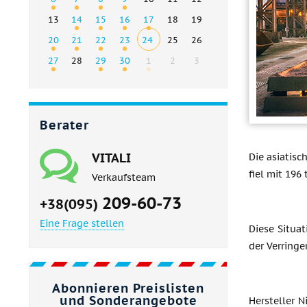
13
14
15
16
17
18
19
20
21
22
23
24
25
26
27
28
29
30
1
2
3
Berater
VITALI
Die asiatisc
fiel mit 196
Verkaufsteam
209-60-73
+38(095)
Eine Frage stellen
Diese Situat
der Verringe
Abonnieren Preislisten
und Sonderangebote
Hersteller N