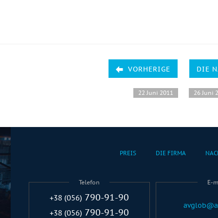
VORHERIGE
DIE 
22 Juni 2011
26 Juni 
PREIS
DIE FIRMA
NAC
Telefon
E-m
790-91-90
+38 (056)
avglob@a
790-91-90
+38 (056)