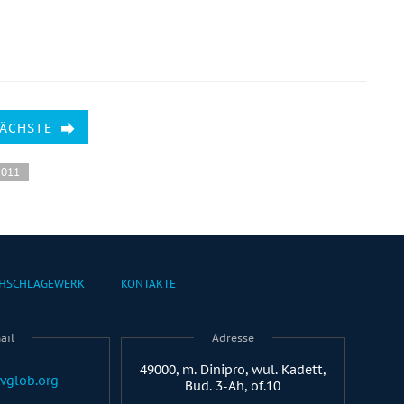
NÄCHSTE
2011
HSCHLAGEWERK
KONTAKTE
ail
Adresse
49000, m. Dinipro, wul. Kadett,
vglob.org
Bud. 3-Ah, of.10