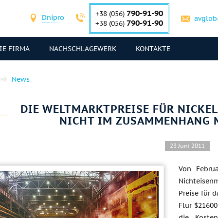
790-91-90
+38 (056)
Dnipro
avglob
790-91-90
+38 (056)
IE FIRMA
NACHSCHLAGEWERK
KONTAKTE
News
DIE WELTMARKTPREISE FÜR NICKEL 
NICHT IM ZUSAMMENHANG M
23 Juni 2011
Von Februa
Nichteisen
Preise für 
Flur $21600
die Koste