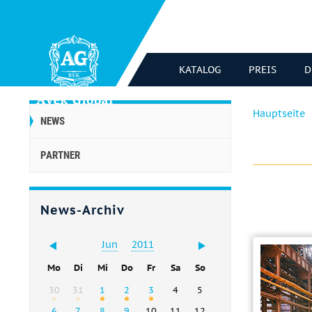
KATALOG
PREIS
D
Hauptseite
NEWS
PARTNER
News-Archiv
Jun
2011
Mo
Di
Mi
Do
Fr
Sa
So
30
31
1
2
3
4
5
6
7
8
9
10
11
12