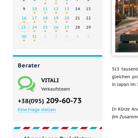
9
10
11
12
13
14
15
16
17
18
19
20
21
22
23
24
25
26
27
28
29
30
31
1
2
3
4
5
Berater
313 tausend
gleichen pr
VITALI
in Japan im 
Verkaufsteam
209-60-73
+38(095)
In Kürze An
Eine Frage stellen
(im Zusamme