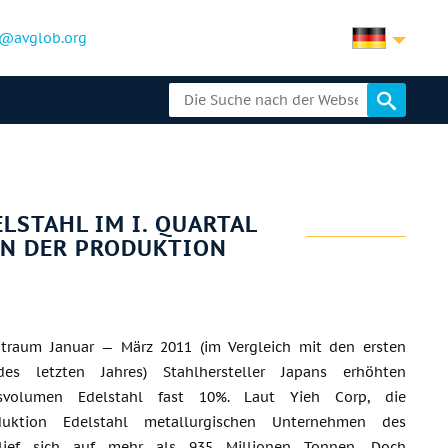
@avglob.org
LSTAHL IM I. QUARTAL
EN DER PRODUKTION
itraum Januar — März 2011 (im Vergleich mit den ersten
es letzten Jahres) Stahlhersteller Japans erhöhten
nsvolumen Edelstahl fast 10%. Laut Yieh Corp, die
duktion Edelstahl metallurgischen Unternehmen des
lief sich auf mehr als 935 Millionen Tonnen. Doch