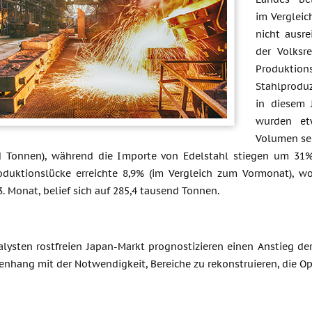
im Vergleic
nicht ausre
der Volksr
Produktio
Stahlprod
in diesem 
wurden et
Volumen sei
 Tonnen), während die Importe von Edelstahl stiegen um 31%
oduktionslücke erreichte 8,9% (im Vergleich zum Vormonat), wom
3. Monat, belief sich auf 285,4 tausend Tonnen.
alysten rostfreien Japan-Markt prognostizieren einen Anstieg de
nhang mit der Notwendigkeit, Bereiche zu rekonstruieren, die O