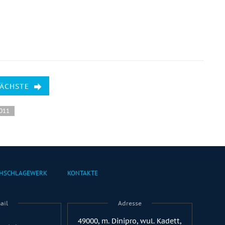
NÄCHSTE
2011
HSCHLAGEWERK
KONTAKTE
ail
Adresse
49000, m. Dinipro, wul. Kadett,