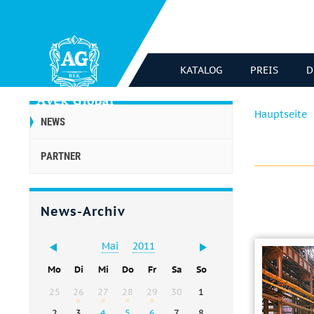
KATALOG
PREIS
D
Hauptseite
NEWS
PARTNER
News-Archiv
Mai
2011
Mo
Di
Mi
Do
Fr
Sa
So
25
26
27
28
29
30
1
2
3
4
5
6
7
8