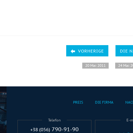
VORHERIGE
DIE 
20 Mai 2011
24 Mai 
PREIS
DIE FIRMA
NAC
Telefon
E-m
790-91-90
+38 (056)