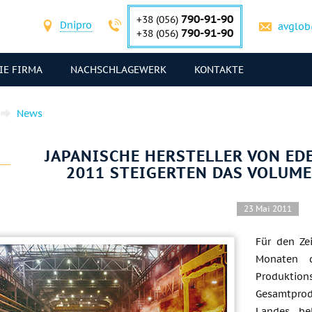
790-91-90
+38 (056)
Dnipro
avglob
790-91-90
+38 (056)
IE FIRMA
NACHSCHLAGEWERK
KONTAKTE
News
JAPANISCHE HERSTELLER VON EDE
2011 STEIGERTEN DAS VOLUM
23 Mai 2011
Für den Ze
Monaten d
Produktio
Gesamtpro
Landes be