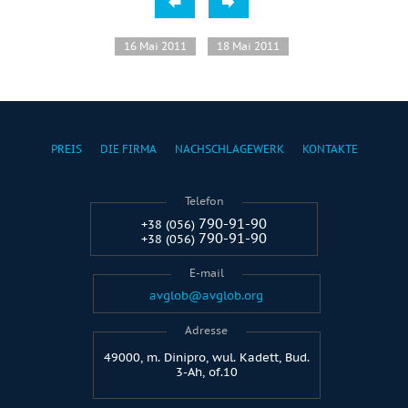
16 Mai 2011
18 Mai 2011
PREIS
DIE FIRMA
NACHSCHLAGEWERK
KONTAKTE
Telefon
790-91-90
+38 (056)
790-91-90
+38 (056)
E-mail
avglob@avglob.org
Adresse
49000, m. Dinipro, wul. Kadett, Bud.
3-Ah, of.10