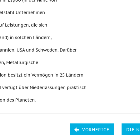
h in Espoo (in der Nähe von
Edelstahl Unternehmen
uf Leistungen, die sich
and) in solchen Ländern,
tannien, USA und Schweden. Darüber
en, Metallurgische
ion besitzt ein Vermögen in 25 Ländern
d verfügt über Niederlassungen praktisch
ion des Planeten.
VORHERIGE
DIE 