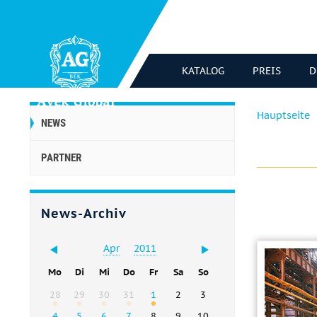
KATALOG
PREIS
D
Hauptseite
NEWS
PARTNER
News-Archiv
Apr
2011
Mo
Di
Mi
Do
Fr
Sa
So
28
29
30
31
1
2
3
4
5
6
7
8
9
10