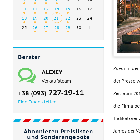
11
12
13
14
15
16
17
18
19
20
21
22
23
24
25
26
27
28
29
30
1
Berater
Zuvor in der
ALEXEY
der Presse w
Verkaufsteam
727-19-11
+38 (093)
Zeitraum 201
Eine Frage stellen
die Firma b
Indikatoren:
Abonnieren Preislisten
Jahres der V
und Sonderangebote