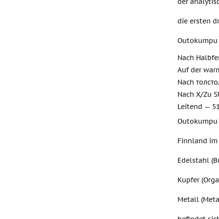
der analyti
die ersten d
Outokumpu S
Nach Halbfe
Auf der war
Nach толсто
Nach X/Zu St
Leitend — 5
Outokumpu —
Finnland im
Edelstahl (B
Kupfer (Orga
Metall (Meta