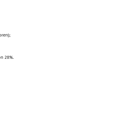
ren);
on 28%.