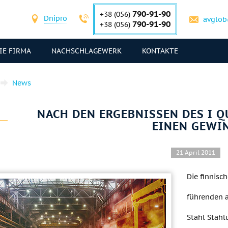
790-91-90
+38 (056)
Dnipro
avglob
790-91-90
+38 (056)
IE FIRMA
NACHSCHLAGEWERK
KONTAKTE
News
NACH DEN ERGEBNISSEN DES I 
EINEN GEWI
21 April 2011
Die finnisc
führenden 
Stahl Stahl