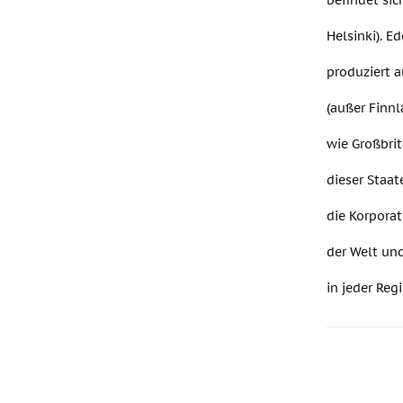
befindet sic
Helsinki). 
produziert a
(außer Finnl
wie Großbri
dieser Staat
die Korporat
der Welt un
in jeder Reg