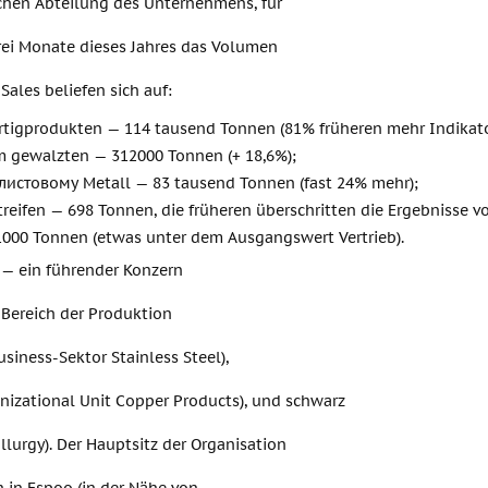
schen Abteilung des Unternehmens, für
rei Monate dieses Jahres das Volumen
ales beliefen sich auf:
rtigprodukten — 114 tausend Tonnen (81% früheren mehr Indikato
m gewalzten — 312000 Tonnen (+ 18,6%);
листовому Metall — 83 tausend Tonnen (fast 24% mehr);
reifen — 698 Tonnen, die früheren überschritten die Ergebnisse v
1000 Tonnen (etwas unter dem Ausgangswert Vertrieb).
 ein führender Konzern
 Bereich der Produktion
usiness-Sektor Stainless Steel),
nizational Unit Copper Products), und schwarz
llurgy). Der Hauptsitz der Organisation