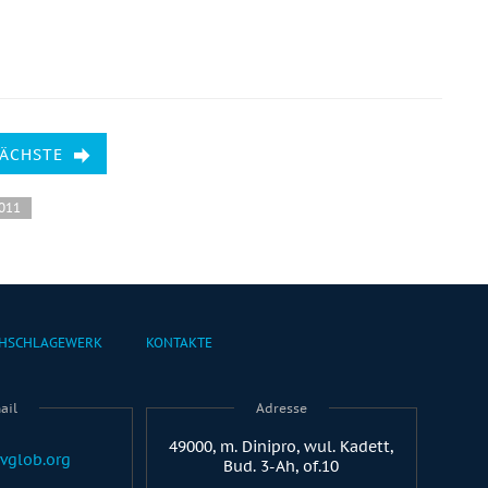
NÄCHSTE
2011
HSCHLAGEWERK
KONTAKTE
ail
Adresse
49000, m. Dinipro, wul. Kadett,
vglob.org
Bud. 3-Ah, of.10