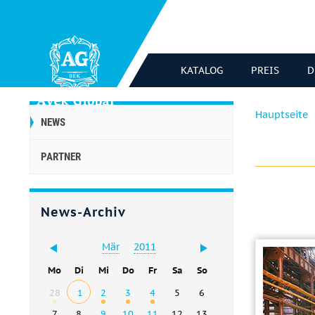
KATALOG
PREIS
D
Hauptseite
NEWS
PARTNER
News-Archiv
Mär
2011
Mo
Di
Mi
Do
Fr
Sa
So
28
1
2
3
4
5
6
7
8
9
10
11
12
13