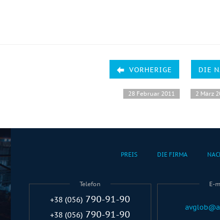
VORHERIGE
DIE 
28 Februar 2011
2 März 
PREIS
DIE FIRMA
NAC
Telefon
E-m
790-91-90
+38 (056)
avglob@a
790-91-90
+38 (056)