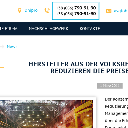
790-91-90
+38 (056)
Dnipro
avglob
790-91-90
+38 (056)
IE FIRMA
NACHSCHLAGEWERK
KONTAKTE
News
HERSTELLER AUS DER VOLKSR
REDUZIEREN DIE PREIS
1 März 2011
Der Konzern
Reduzierun
Managemen
über die Er
Dann wird 