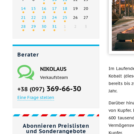
14
15
16
17
18
19
20
21
22
23
24
25
26
27
28
29
30
31
1
2
3
Berater
NIKOLAUS
Im Laufende
Kobalt (die
Verkaufsteam
bereits bis
369-66-30
+38 (097)
Jahr.
Eine Frage stellen
Darüber hin
von Kupfer.
600 tausend
Abonnieren Preislisten
Vermögenswe
und Sonderangebote
Kupfer.