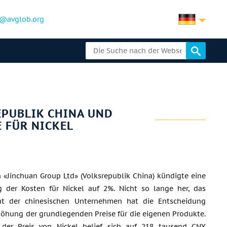
@avglob.org
EPUBLIK CHINA UND
E FÜR NICKEL
 «Jinchuan Group Ltd» (Volksrepublik China) kündigte eine
g der Kosten für Nickel auf 2%. Nicht so lange her, das
t der chinesischen Unternehmen hat die Entscheidung
höhung der grundlegenden Preise für die eigenen Produkte.
der Preis von Nickel belief sich auf 218 tausend CNY