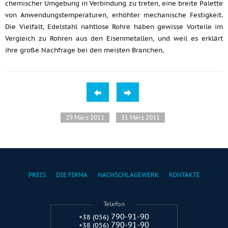
chemischer Umgebung in Verbindung zu treten, eine breite Palette
von Anwendungstemperaturen, erhöhter mechanische Festigkeit.
Die Vielfalt, Edelstahl nahtlose Rohre haben gewisse Vorteile im
Vergleich zu Rohren aus den Eisenmetallen, und weil es erklärt
ihre große Nachfrage bei den meisten Branchen.
29 März 2011
31 März 2011
PREIS
DIE FIRMA
NACHSCHLAGEWERK
KONTAKTE
Telefon
790-91-90
+38 (056)
790-91-90
+38 (056)