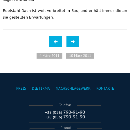
Edelstahl-Dach ist weit verbreitet in Bau, und er hält immer die an
sie gestellten Erwartungen.
4 März 2011
10 März 2011
PREIS
DIE FIRMA
NACHSCHLAGEWERK
KONTAKTE
Telefon
790-91-90
+38 (056)
790-91-90
+38 (056)
E-mail