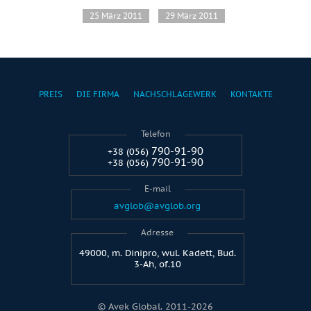
25 März 2011
29 März 2011
PREIS
DIE FIRMA
NACHSCHLAGEWERK
KONTAKTE
Telefon
790-91-90
+38 (056)
790-91-90
+38 (056)
E-mail
avglob@avglob.org
Adresse
49000, m. Dinipro, wul. Kadett, Bud.
3-Ah, of.10
© Avek Global. 2011-2026