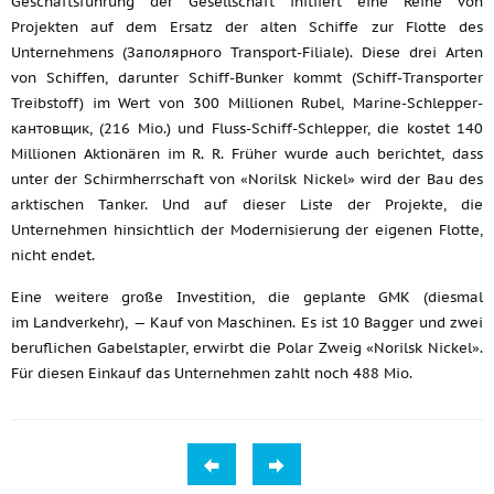
Geschäftsführung der Gesellschaft initiiert eine Reihe von
Projekten auf dem Ersatz der alten Schiffe zur Flotte des
Unternehmens (Заполярного Transport-Filiale). Diese drei Arten
von Schiffen, darunter Schiff-Bunker kommt (Schiff-Transporter
Treibstoff) im Wert von 300 Millionen Rubel, Marine-Schlepper-
кантовщик, (216 Mio.) und Fluss-Schiff-Schlepper, die kostet 140
Millionen Aktionären im R. R. Früher wurde auch berichtet, dass
unter der Schirmherrschaft von «Norilsk Nickel» wird der Bau des
arktischen Tanker. Und auf dieser Liste der Projekte, die
Unternehmen hinsichtlich der Modernisierung der eigenen Flotte,
nicht endet.
Eine weitere große Investition, die geplante GMK (diesmal
im Landverkehr), — Kauf von Maschinen. Es ist 10 Bagger und zwei
beruflichen Gabelstapler, erwirbt die Polar Zweig «Norilsk Nickel».
Für diesen Einkauf das Unternehmen zahlt noch 488 Mio.