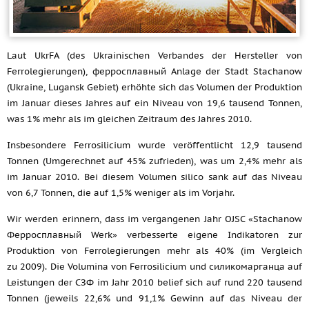
Laut UkrFA (des Ukrainischen Verbandes der Hersteller von
Ferrolegierungen), ферросплавный Anlage der Stadt Stachanow
(Ukraine, Lugansk Gebiet) erhöhte sich das Volumen der Produktion
im Januar dieses Jahres auf ein Niveau von 19,6 tausend Tonnen,
was 1% mehr als im gleichen Zeitraum des Jahres 2010.
Insbesondere Ferrosilicium wurde veröffentlicht 12,9 tausend
Tonnen (Umgerechnet auf 45% zufrieden), was um 2,4% mehr als
im Januar 2010. Bei diesem Volumen silico sank auf das Niveau
von 6,7 Tonnen, die auf 1,5% weniger als im Vorjahr.
Wir werden erinnern, dass im vergangenen Jahr OJSC «Stachanow
Ферросплавный Werk» verbesserte eigene Indikatoren zur
Produktion von Ferrolegierungen mehr als 40% (im Vergleich
zu 2009). Die Volumina von Ferrosilicium und силикомарганца auf
Leistungen der СЗФ im Jahr 2010 belief sich auf rund 220 tausend
Tonnen (jeweils 22,6% und 91,1% Gewinn auf das Niveau der