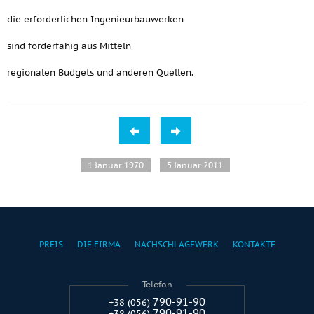
die erforderlichen Ingenieurbauwerken
sind förderfähig aus Mitteln
regionalen Budgets und anderen Quellen.
1 Januar 1970
5 Januar 2011
PREIS
DIE FIRMA
NACHSCHLAGEWERK
KONTAKTE
Telefon
790-91-90
+38 (056)
790-91-90
+38 (056)