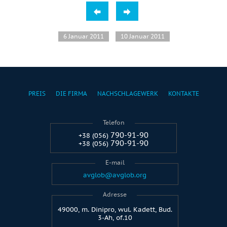
6 Januar 2011
10 Januar 2011
PREIS
DIE FIRMA
NACHSCHLAGEWERK
KONTAKTE
Telefon
790-91-90
+38 (056)
790-91-90
+38 (056)
E-mail
avglob@avglob.org
Adresse
49000, m. Dinipro, wul. Kadett, Bud.
3-Ah, of.10