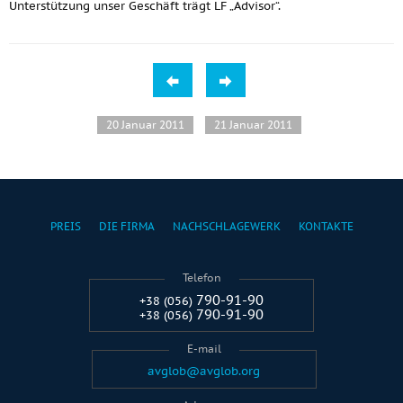
Unterstützung unser Geschäft trägt LF „Advisor“.
20 Januar 2011
21 Januar 2011
PREIS
DIE FIRMA
NACHSCHLAGEWERK
KONTAKTE
Telefon
790-91-90
+38 (056)
790-91-90
+38 (056)
E-mail
avglob@avglob.org